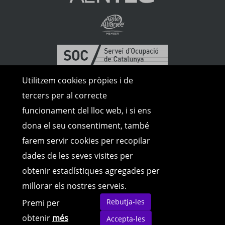
Utilitzem cookies pròpies i de
tercers per al correcte
funcionament del lloc web, i si ens
dona el seu consentiment, també
farem servir cookies per recopilar
dades de les seves visites per
obtenir estadístiques agregades per
millorar els nostres serveis.
© Copyright 2026 | Tots els drets
Rebutja-les
Premi per
reservats |
Avís Legal
|
Política de
cookies
|
Política de Privacitat
obtenir
més
Accepta-les