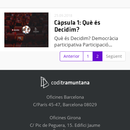
25.09.2018
Càpsula 1: Què és
Decidim?
Què és Decidim? Democràcia
participativa Participació
…
Anterior
1
2
Següent
Oficines Barcelona
C/París 45-47, Barcelona 08029
Oficines Girona
C/ Pic de Peguera, 15. Edifici Jaume