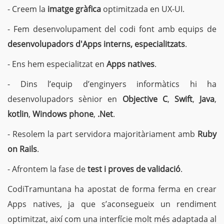
- Creem la
imatge gràfica
optimitzada en UX-UI.
- Fem desenvolupament del codi font amb equips de
desenvolupadors d'Apps interns, especialitzats
.
- Ens hem especialitzat en
Apps natives
.
- Dins l’equip d’enginyers informàtics hi ha
desenvolupadors sènior en
Objective C
,
Swift
,
Java
,
kotlin
,
Windows phone
,
.Net
.
- Resolem la part servidora majoritàriament amb
Ruby
on Rails
.
- Afrontem la fase de
test i proves de validació
.
CodiTramuntana ha apostat de forma ferma en crear
Apps natives, ja que s’aconsegueix un rendiment
optimitzat, així com una interfície molt més adaptada al