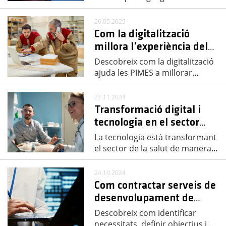
26.05.2025
Com la digitalització
millora l’experiència del
…
Descobreix com la digitalització
ajuda les PIMES a millorar
…
27.11.2024
Transformació digital i
tecnologia en el sector
…
La tecnologia està transformant
el sector de la salut de manera
…
24.10.2024
Com contractar serveis de
desenvolupament de
…
Descobreix com identificar
necessitats, definir objectius i
…