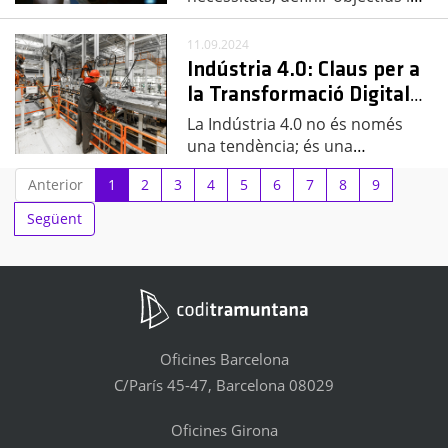
11.09.2024
Indústria 4.0: Claus per a
la Transformació Digital
…
La Indústria 4.0 no és només
una tendència; és una
…
Anterior
1
2
3
4
5
6
7
8
9
Següent
Oficines Barcelona
C/París 45-47, Barcelona 08029
Oficines Girona