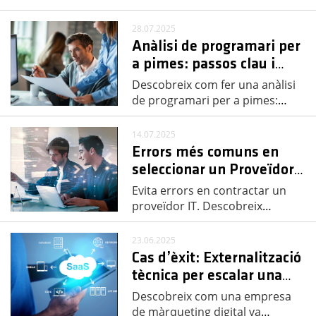
28.07.2025
Anàlisi de programari per
a pimes: passos clau i
…
Descobreix com fer una anàlisi
de programari per a pimes:
…
14.07.2025
Errors més comuns en
seleccionar un Proveïdor
…
Evita errors en contractar un
proveïdor IT. Descobreix
…
23.06.2025
Cas d’èxit: Externalització
tècnica per escalar una
…
Descobreix com una empresa
de màrqueting digital va
…