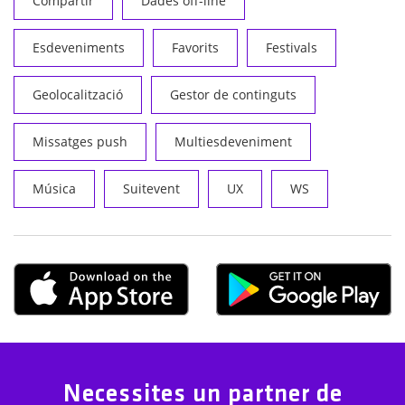
Compartir
Dades off-line
Esdeveniments
Favorits
Festivals
Geolocalització
Gestor de continguts
Missatges push
Multiesdeveniment
Música
Suitevent
UX
WS
Necessites un partner de