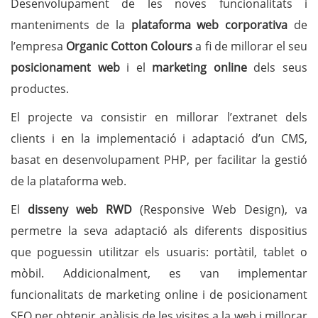
Desenvolupament de les noves funcionalitats i
manteniments de la
plataforma web corporativa
de
l’empresa
Organic Cotton Colours
a fi de millorar el seu
posicionament web
i el
marketing online
dels seus
productes.
El projecte va consistir en millorar l’extranet dels
clients i en la implementació i adaptació d’un CMS,
basat en desenvolupament PHP, per facilitar la gestió
de la plataforma web.
El
disseny web RWD
(Responsive Web Design), va
permetre la seva adaptació als diferents dispositius
que poguessin utilitzar els usuaris: portàtil, tablet o
mòbil. Addicionalment, es van implementar
funcionalitats de marketing online i de posicionament
SEO per obtenir anàlisis de les visites a la web i millorar