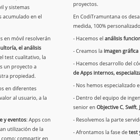
proyectos.
l y sistemas
os acumulado en el
En CodiTramuntana os desar
medida, 100% personalizado
s en móvil resolverán
- Hacemos el
análisis funcio
ltoría, el análisis
- Creamos la
imagen gráfica
 el test cualitativo, la
- Hacemos desarrollo del c
s un proyecto a
de Apps internos, especiali
stra propiedad.
- Nos hemos especializado 
s en diferentes
lor al usuario, a la
- Dentro del equipo de inge
senior en
Objective C
,
Swift
,
e y eventos
: Apps con
- Resolvemos la parte serv
n utilización de la
- Afrontamos la fase de
test
s como: compartir en