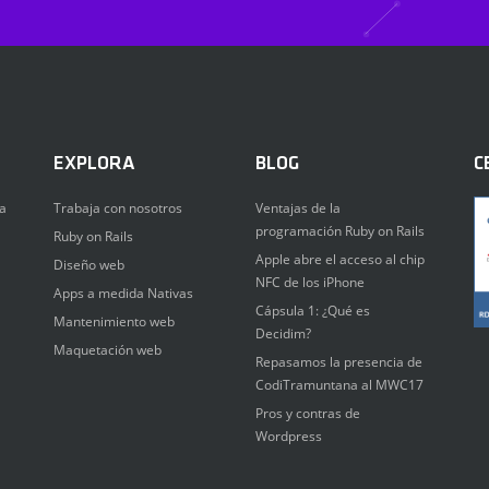
EXPLORA
BLOG
C
a
Trabaja con nosotros
Ventajas de la
programación Ruby on Rails
Ruby on Rails
Apple abre el acceso al chip
Diseño web
NFC de los iPhone
Apps a medida Nativas
Cápsula 1: ¿Qué es
Mantenimiento web
Decidim?
Maquetación web
Repasamos la presencia de
CodiTramuntana al MWC17
Pros y contras de
Wordpress