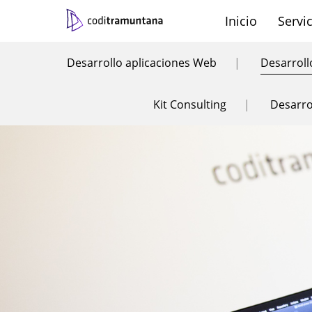
Inicio
Servi
Contacto
Català
Castellano
Trabaja con nosotros
Engli
Desarrollo aplicaciones Web
|
Desarroll
|
|
|
Kit Consulting
|
Desarro