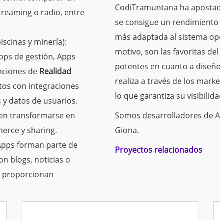
CodiTramuntana ha apostadO
streaming o radio, entre
se consigue un rendimiento
más adaptada al sistema oper
iscinas y minería):
motivo, son las favoritas d
pps de gestión, Apps
potentes en cuanto a diseño, 
nciones de
Realidad
realiza a través de los marke
tos con integraciones
lo que garantiza su visibilid
 y datos de usuarios.
en transformarse en
Somos desarrolladores de A
erce y sharing.
Giona.
 Apps forman
parte de
Proyectos relacionados
on blogs,
noticias o
s proporcionan