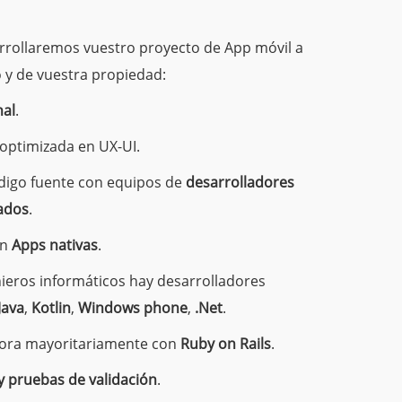
rollaremos vuestro proyecto de App móvil a
 y de vuestra propiedad:
nal
.
optimizada en UX-UI.
ódigo fuente con equipos de
desarrolladores
zados
.
en
Apps nativas
.
nieros informáticos hay desarrolladores
Java
,
Kotlin
,
Windows phone
,
.Net
.
idora mayoritariamente con
Ruby on Rails
.
 y pruebas de validación
.