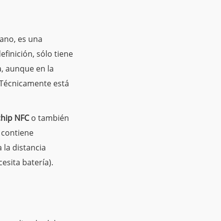
ano, es una
finición, sólo tiene
a, aunque en la
 Técnicamente está
chip NFC
o también
g contiene
 la distancia
esita batería).