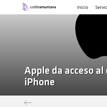
Inicio
Servi
Contacto
Català
Castellano
Trabaja con nosotros
Engli
|
|
|
Apple da acceso al 
iPhone