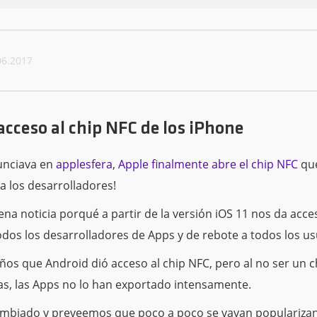
06.2017
acceso al chip NFC de los iPhone
unciava en
applesfera
,
Apple finalmente abre el chip NFC
que
a los desarrolladores!
na noticia porqué a partir de la versión iOS 11 nos da acces
odos los desarrolladores de Apps y de rebote a todos los us
ños que Android dió acceso al chip NFC, pero al no ser un c
as, las Apps no lo han exportado intensamente.
ambiado y preveemos que poco a poco se vayan popularizan