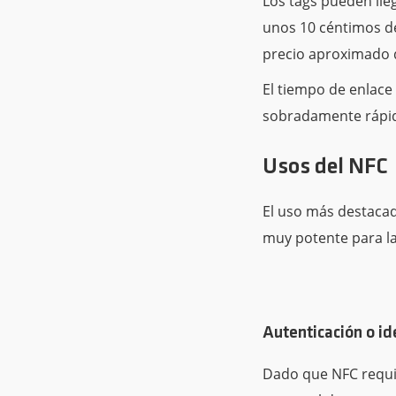
Los tags pueden lle
unos 10 céntimos d
precio aproximado 
El tiempo de enlace 
sobradamente rápida
Usos del NFC
El uso más destacad
muy potente para l
Autenticación o id
Dado que NFC requie