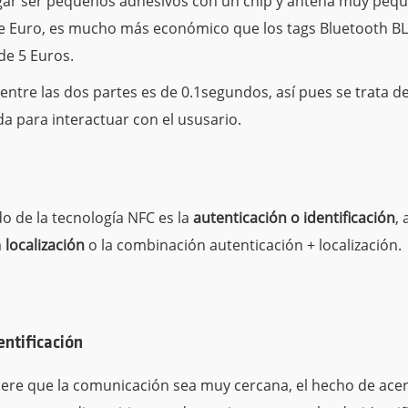
gar ser pequeños adhesivos con un chip y antena muy pequ
e Euro, es mucho más económico que los tags Bluetooth BL
de 5 Euros.
entre las dos partes es de 0.1segundos, así pues se trata d
 para interactuar con el ususario.
o de la tecnología NFC es la
autenticación o identificación
,
a
localización
o la combinación autenticación + localización.
entificación
re que la comunicación sea muy cercana, el hecho de acer