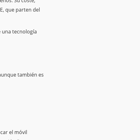
eños. Su coste,
E, que parten del
e una tecnología
 aunque también es
car el móvil