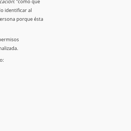
icación
: "como que
 identificar al
 persona porque ésta
 permisos
nalizada.
o: