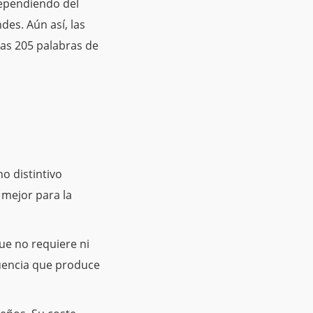
dependiendo del
es. Aún así, las
nas 205 palabras de
o distintivo
a mejor para la
ue no requiere ni
cuencia que produce