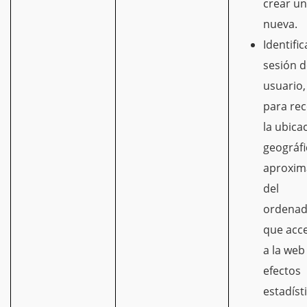
crear u
nueva.
Identific
sesión d
usuario,
para re
la ubica
geográfi
aproxim
del
ordenad
que acc
a la web
efectos
estadíst