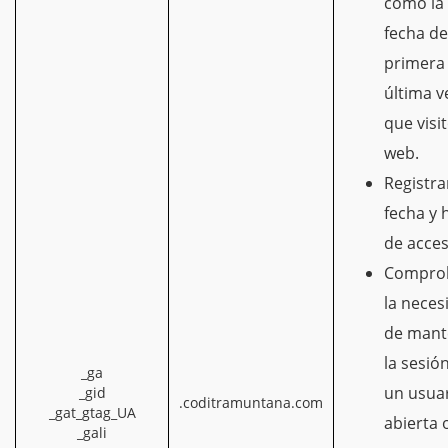
como la
fecha de
primera 
última v
que visit
web.
Registra
fecha y 
de acces
Compro
la neces
de mant
la sesió
_ga
un usua
_gid
.coditramuntana.com
_gat_gtag_UA
abierta 
_gali