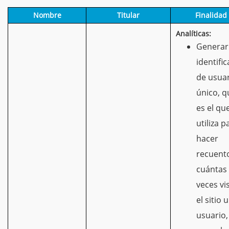
Nombre
Titular
Finalidad
Analíticas:
Generar
identifi
de usua
único, q
es el qu
utiliza p
hacer
recuent
cuántas
veces vis
el sitio 
usuario,