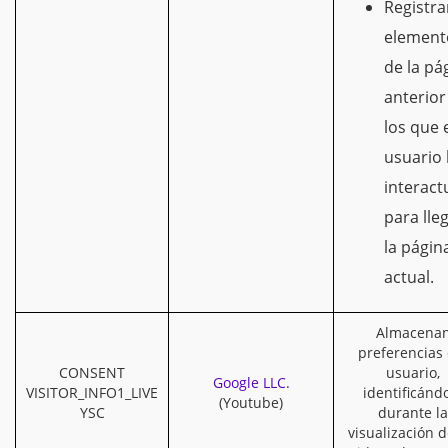
Registra
element
de la pá
anterior
los que 
usuario
interac
para lle
la págin
actual.
Almacena
preferencias 
CONSENT
usuario,
Google LLC.
VISITOR_INFO1_LIVE
identificánd
(Youtube)
YSC
durante la
visualización d