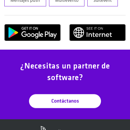
Mensajes push
Multievento
Suitevent
¿Necesitas un partner de
software?
Contáctanos