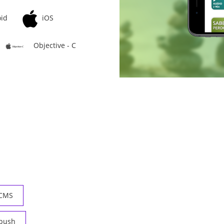
id
iOS
Objective - C
CMS
push