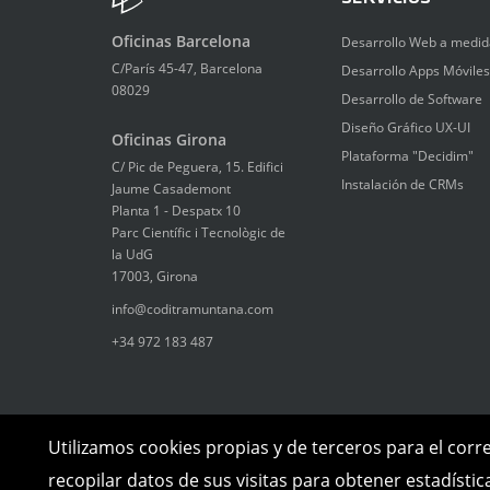
Oficinas Barcelona
Desarrollo Web a medid
C/París 45-47, Barcelona
Desarrollo Apps Móviles
08029
Desarrollo de Software
Diseño Gráfico UX-UI
Oficinas Girona
Plataforma "Decidim"
C/ Pic de Peguera, 15. Edifici
Instalación de CRMs
Jaume Casademont
Planta 1 - Despatx 10
Parc Científic i Tecnològic de
la UdG
17003, Girona
info@coditramuntana.com
+34 972 183 487
Utilizamos cookies propias y de terceros para el corr
recopilar datos de sus visitas para obtener estadísti