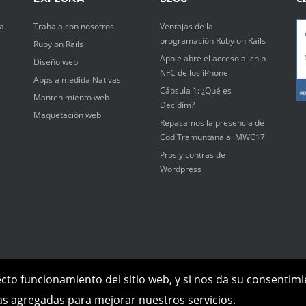
a
Trabaja con nosotros
Ventajas de la
programación Ruby on Rails
Ruby on Rails
Apple abre el acceso al chip
Diseño web
NFC de los iPhone
Apps a medida Nativas
Cápsula 1: ¿Qué es
Mantenimiento web
Decidim?
Maquetación web
Repasamos la presencia de
CodiTramuntana al MWC17
Pros y contras de
Wordpress
ecto funcionamiento del sitio web, y si nos da su consentim
cas agregadas para mejorar nuestros servicios.