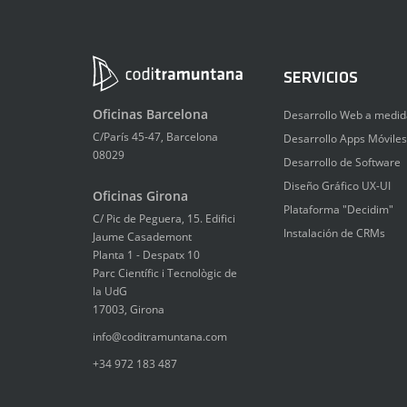
SERVICIOS
Oficinas Barcelona
Desarrollo Web a medid
C/París 45-47, Barcelona
Desarrollo Apps Móviles
08029
Desarrollo de Software
Diseño Gráfico UX-UI
Oficinas Girona
Plataforma "Decidim"
C/ Pic de Peguera, 15. Edifici
Instalación de CRMs
Jaume Casademont
Planta 1 - Despatx 10
Parc Científic i Tecnològic de
la UdG
17003, Girona
info@coditramuntana.com
+34 972 183 487