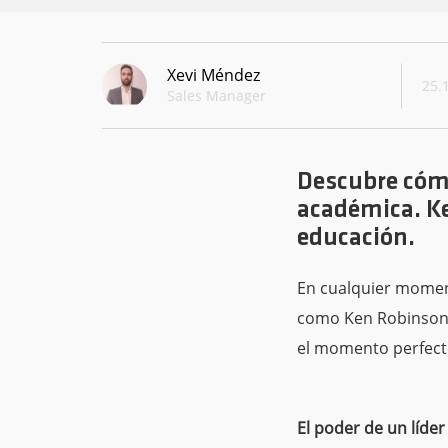
Xevi Méndez
25.
Sales Manager
Descubre cómo
académica. Ke
educación.
En cualquier momento
como Ken Robinso
el momento perfecto
El poder de un líder