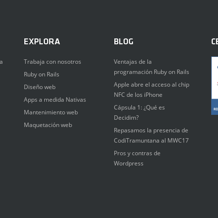
EXPLORA
BLOG
C
a
Trabaja con nosotros
Ventajas de la
programación Ruby on Rails
Ruby on Rails
Apple abre el acceso al chip
Diseño web
NFC de los iPhone
Apps a medida Nativas
Cápsula 1: ¿Qué es
Mantenimiento web
Decidim?
Maquetación web
Repasamos la presencia de
CodiTramuntana al MWC17
Pros y contras de
Wordpress