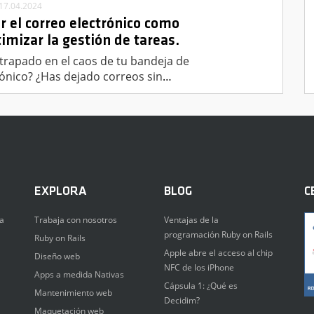
17.04.2024
r el correo electrónico como
imizar la gestión de tareas.
atrapado en el caos de tu bandeja de
ónico? ¿Has dejado correos sin
…
EXPLORA
BLOG
C
a
Trabaja con nosotros
Ventajas de la
programación Ruby on Rails
Ruby on Rails
Apple abre el acceso al chip
Diseño web
NFC de los iPhone
Apps a medida Nativas
Cápsula 1: ¿Qué es
Mantenimiento web
Decidim?
Maquetación web