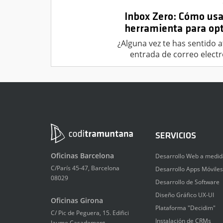
Inbox Zero: Cómo usa
herramienta para opt
¿Alguna vez te has sentido 
entrada de correo electr
SERVICIOS
Oficinas Barcelona
Desarrollo Web a medid
C/París 45-47, Barcelona
Desarrollo Apps Móviles
08029
Desarrollo de Software
Diseño Gráfico UX-UI
Oficinas Girona
Plataforma "Decidim"
C/ Pic de Peguera, 15. Edifici
Instalación de CRMs
Jaume Casademont