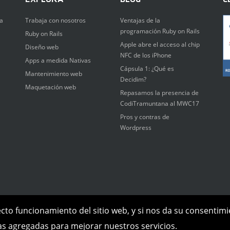
a
Trabaja con nosotros
Ventajas de la
programación Ruby on Rails
Ruby on Rails
Apple abre el acceso al chip
Diseño web
NFC de los iPhone
Apps a medida Nativas
Cápsula 1: ¿Qué es
Mantenimiento web
Decidim?
Maquetación web
Repasamos la presencia de
CodiTramuntana al MWC17
Pros y contras de
Wordpress
ecto funcionamiento del sitio web, y si nos da su consentim
cas agregadas para mejorar nuestros servicios.