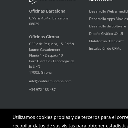
Oficinas Barcelona
Desarrollo Web a medid
C/París 45-47, Barcelona
Desarrollo Apps Móviles
08029
Desarrollo de Software
Diseño Gráfico UX-UI
Oficinas Girona
Plataforma "Decidim"
C/ Pic de Peguera, 15. Edifici
Instalación de CRMs
Jaume Casademont
Planta 1 - Despatx 10
Parc Científic i Tecnològic de
la UdG
17003, Girona
info@coditramuntana.com
+34 972 183 487
Utilizamos cookies propias y de terceros para el corr
recopilar datos de sus visitas para obtener estadísti