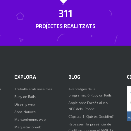
311
PROJECTES REALITZATS
EXPLORA
BLOG
C
a
Treballa amb nosaltres
Avantatges de la
programació Ruby on Rails
Ruby on Rails
Apple obre l'accés al xip
Disseny web
NFC dels iPhone
Apps Natives
Càpsula 1: Què és Decidim?
Manteniments web
Repassem la presència de
Maquetació web
CodiTramuntana al MWC17