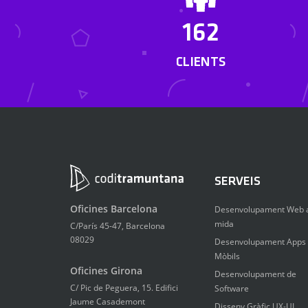
162
CLIENTS
SERVEIS
Oficines Barcelona
Desenvolupament Web 
mida
C/París 45-47, Barcelona
08029
Desenvolupament Apps
Mòbils
Oficines Girona
Desenvolupament de
C/ Pic de Peguera, 15. Edifici
Software
Jaume Casademont
Disseny Gràfic UX-UI