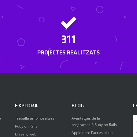
311
PROJECTES REALITZATS
EXPLORA
BLOG
C
a
Treballa amb nosaltres
Avantatges de la
programació Ruby on Rails
Ruby on Rails
Apple obre l'accés al xip
Disseny web