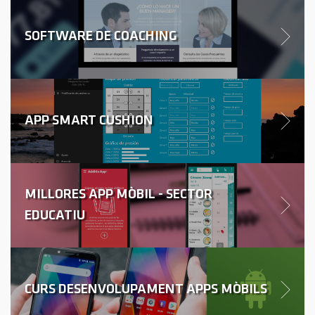
SOFTWARE DE COACHING
APP SMART CUSHION
MILLORES APP MÒBIL - SECTOR
EDUCATIU
CURS DESENVOLUPAMENT APPS MÒBILS