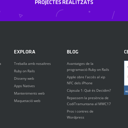
PROJECTES REALITZATS
EXPLORA
BLOG
C
a
Treballa amb nosaltres
Avantatges de la
programació Ruby on Rails
Ruby on Rails
Apple obre l'accés al xip
Disseny web
NFC dels iPhone
Apps Natives
Càpsula 1: Què és Decidim?
Manteniments web
Repassem la presència de
Maquetació web
CodiTramuntana al MWC17
Pros i contres de
Wordpress