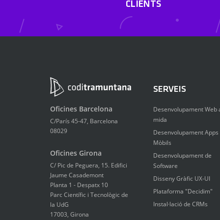
CLIENTS
SERVEIS
Oficines Barcelona
Desenvolupament Web 
mida
C/París 45-47, Barcelona
08029
Desenvolupament Apps
Mòbils
Oficines Girona
Desenvolupament de
C/ Pic de Peguera, 15. Edifici
Software
Jaume Casademont
Disseny Gràfic UX-UI
Planta 1 - Despatx 10
Plataforma "Decidim"
Parc Científic i Tecnològic de
Instal·lació de CRMs
la UdG
17003, Girona