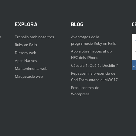
EXPLORA
BLOG
C
a
Treballa amb nosaltres
Avantatges de la
programació Ruby on Rails
Ruby on Rails
Apple obre l'accés al xip
Disseny web
NFC dels iPhone
Apps Natives
Càpsula 1: Què és Decidim?
Manteniments web
Repassem la presència de
Maquetació web
CodiTramuntana al MWC17
Pros i contres de
Wordpress