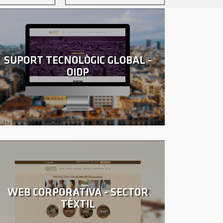
SUPORT TECNOLÒGIC GLOBAL -
OIDP
WEB CORPORATIVA - SECTOR
TÈXTIL