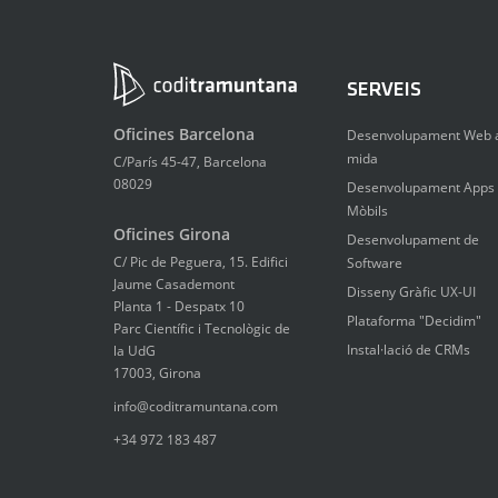
SERVEIS
Oficines Barcelona
Desenvolupament Web 
mida
C/París 45-47, Barcelona
08029
Desenvolupament Apps
Mòbils
Oficines Girona
Desenvolupament de
C/ Pic de Peguera, 15. Edifici
Software
Jaume Casademont
Disseny Gràfic UX-UI
Planta 1 - Despatx 10
Plataforma "Decidim"
Parc Científic i Tecnològic de
Instal·lació de CRMs
la UdG
17003, Girona
info@coditramuntana.com
+34 972 183 487