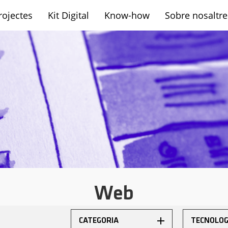
rojectes
Kit Digital
Know-how
Sobre nosaltre
sh
Web
CATEGORIA
TECNOLOG