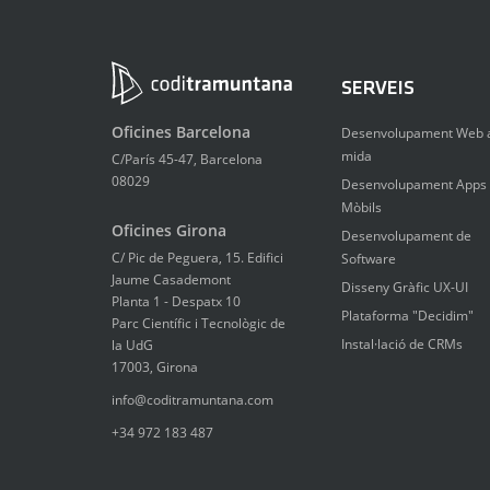
SERVEIS
Oficines Barcelona
Desenvolupament Web 
mida
C/París 45-47, Barcelona
08029
Desenvolupament Apps
Mòbils
Oficines Girona
Desenvolupament de
C/ Pic de Peguera, 15. Edifici
Software
Jaume Casademont
Disseny Gràfic UX-UI
Planta 1 - Despatx 10
Plataforma "Decidim"
Parc Científic i Tecnològic de
Instal·lació de CRMs
la UdG
17003, Girona
info@coditramuntana.com
+34 972 183 487