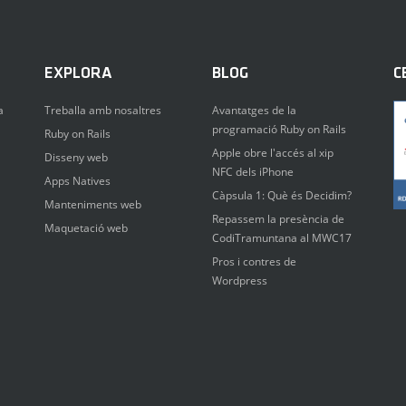
EXPLORA
BLOG
C
a
Treballa amb nosaltres
Avantatges de la
programació Ruby on Rails
Ruby on Rails
Apple obre l'accés al xip
Disseny web
NFC dels iPhone
Apps Natives
Càpsula 1: Què és Decidim?
Manteniments web
Repassem la presència de
Maquetació web
CodiTramuntana al MWC17
Pros i contres de
Wordpress