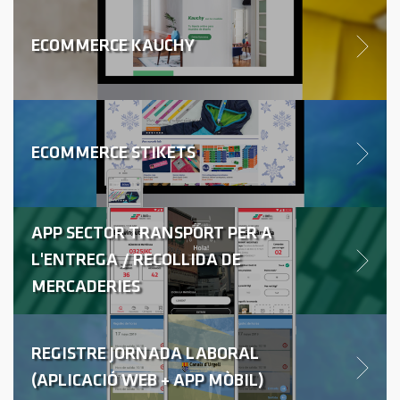
ECOMMERCE KAUCHY
ECOMMERCE STIKETS
APP SECTOR TRANSPORT PER A
L'ENTREGA / RECOLLIDA DE
MERCADERIES
REGISTRE JORNADA LABORAL
(APLICACIÓ WEB + APP MÒBIL)