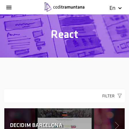
En
React
FILTER
DECIDIM BARCELONA